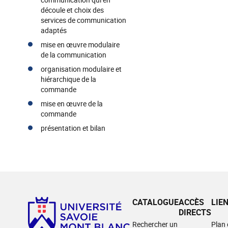
découle et choix des
services de communication
adaptés
mise en œuvre modulaire
de la communication
organisation modulaire et
hiérarchique de la
commande
mise en œuvre de la
commande
présentation et bilan
CATALOGUE
ACCÈS
LIE
DIRECTS
Rechercher un
Plan