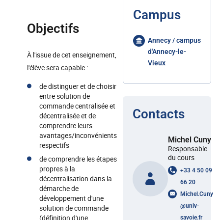
Campus
Objectifs
Annecy / campus
d'Annecy-le-
À l'issue de cet enseignement,
Vieux
l'élève sera capable :
de distinguer et de choisir
entre solution de
commande centralisée et
Contacts
décentralisée et de
comprendre leurs
avantages/inconvénients
Michel Cuny
respectifs
Responsable
du cours
de comprendre les étapes
propres à la
+33 4 50 09
décentralisation dans la
66 20
démarche de
Michel.Cuny
développement d'une
@
univ-
solution de commande
(définition d'une
savoie.fr