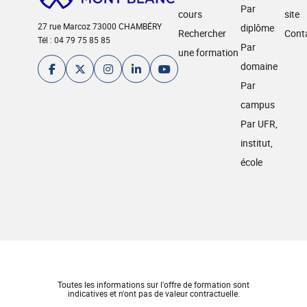
Par
cours
site
27 rue Marcoz 73000 CHAMBÉRY
diplôme
Rechercher
Cont
Tél : 04 79 75 85 85
Par
une formation
domaine
Par
campus
Par UFR,
institut,
école
Toutes les informations sur l'offre de formation sont
indicatives et n'ont pas de valeur contractuelle.