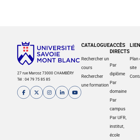
CATALOGUE
ACCÈS
LIE
DIRECTS
Rechercher un
Plan
Par
cours
site
27 rue Marcoz 73000 CHAMBÉRY
diplôme
Rechercher
Cont
Tél : 04 79 75 85 85
Par
une formation
domaine
Par
campus
Par UFR,
institut,
école