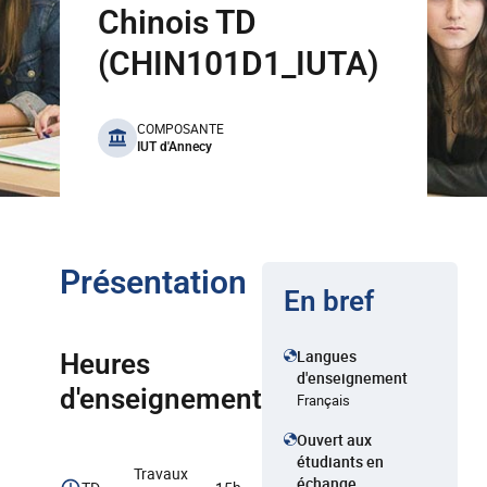
Chinois TD
(CHIN101D1_IUTA)
benefits
COMPOSANTE
IUT d'Annecy
Présentation
En bref
Langues
Heures
d'enseignement
d'enseignement
Français
Ouvert aux
étudiants en
Travaux
échange