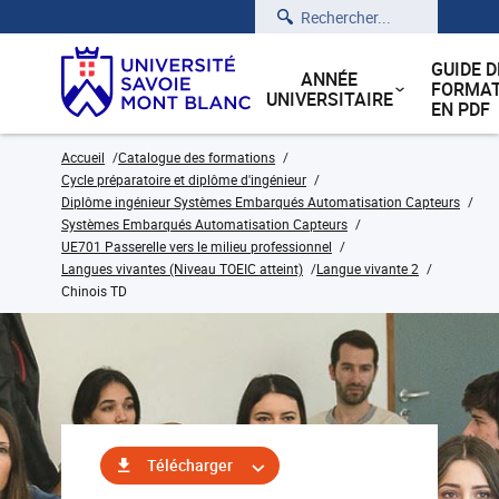
Rechercher
GUIDE D
ANNÉE
FORMAT
UNIVERSITAIRE
EN PDF
Accueil
Catalogue des formations
Cycle préparatoire et diplôme d'ingénieur
Diplôme ingénieur Systèmes Embarqués Automatisation Capteurs
Systèmes Embarqués Automatisation Capteurs
UE701 Passerelle vers le milieu professionnel
Langues vivantes (Niveau TOEIC atteint)
Langue vivante 2
Chinois TD
Télécharger