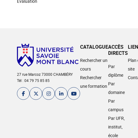
Evaluation
CATALOGUE
ACCÈS
LIE
DIRECTS
Rechercher un
Plan
Par
cours
site
27 rue Marcoz 73000 CHAMBÉRY
diplôme
Rechercher
Cont
Tél : 04 79 75 85 85
Par
une formation
domaine
Par
campus
Par UFR,
institut,
école