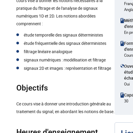
cours vise à donner les notions nécessaires à la
Fran
pratique du fltrage et de l'analyse de signaux
Angla
numériques 1D et 2D. Les notions abordées
Mét
comprennent :
d'en
En p
étude temporelle des signaux déterministes
étude fréquentielle des signaux déterministes
For
d'en
filtrage linéaire analogique
Cours
signaux numériques : modélisation et filtrage
Ouve
signaux 2D et images : représentation et filtrage
étud
éch
Oui
Objectifs
Capa
30
Ce cours vise à donner une introduction générale au
traitement du signal, en abordant les notions de base.
Heures d'enseignement