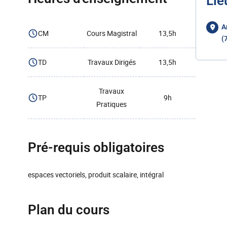
Lie
A
CM
Cours Magistral
13,5h
(
TD
Travaux Dirigés
13,5h
Travaux
TP
9h
Pratiques
Pré-requis obligatoires
espaces vectoriels, produit scalaire, intégral
Plan du cours