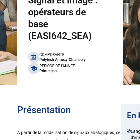
Signal et image :
opérateurs de
base
(EASI642_SEA)
benefits
COMPOSANTE
Polytech Annecy-Chambéry
PÉRIODE DE L'ANNÉE
Printemps
Présentation
En 
Lan
A partir de la modélisation de signaux analogiques, ce
d'en