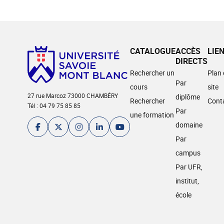
CATALOGUE
ACCÈS
LIE
DIRECTS
Rechercher un
Plan
Par
cours
site
27 rue Marcoz 73000 CHAMBÉRY
diplôme
Rechercher
Cont
Tél : 04 79 75 85 85
Par
une formation
domaine
Par
campus
Par UFR,
institut,
école