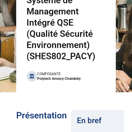
Système de
Management
Intégré QSE
(Qualité Sécurité
Environnement)
(SHES802_PACY)
benefits
COMPOSANTE
Polytech Annecy-Chambéry
Présentation
En bref