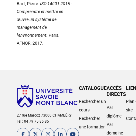
Baril, Pierre.
ISO 14001:2015 -
Comprendre et mettre en
œuvre un système de
management de
l'environnement.
Paris,
AFNOR, 2017.
CATALOGUE
ACCÈS
LIE
DIRECTS
Rechercher un
Plan
Par
cours
site
27 rue Marcoz 73000 CHAMBÉRY
diplôme
Rechercher
Cont
Tél : 04 79 75 85 85
Par
une formation
domaine