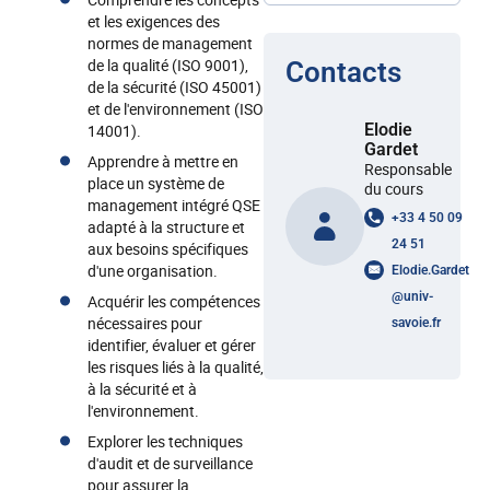
et les exigences des
normes de management
de la qualité (ISO 9001),
Contacts
de la sécurité (ISO 45001)
et de l'environnement (ISO
Elodie
14001).
Gardet
Apprendre à mettre en
Responsable
place un système de
du cours
management intégré QSE
+33 4 50 09
adapté à la structure et
24 51
aux besoins spécifiques
d'une organisation.
Elodie.Gardet
@
univ-
Acquérir les compétences
nécessaires pour
savoie.fr
identifier, évaluer et gérer
les risques liés à la qualité,
à la sécurité et à
l'environnement.
Explorer les techniques
d'audit et de surveillance
pour assurer la