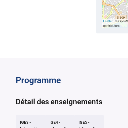
Leaflet
| © OpenS
contributors
Programme
Détail des enseignements
IGE3 -
IGE4 -
IGE5 -