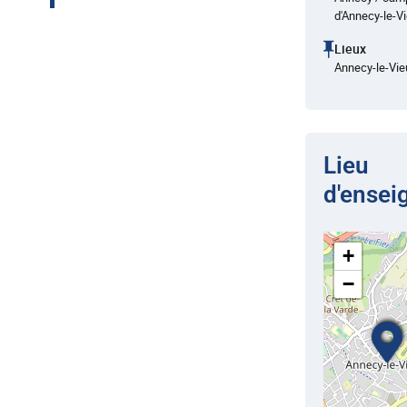
d'Annecy-le-V
Lieux
Annecy-le-Vie
Lieu
d'ense
+
−