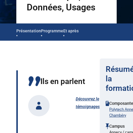
Données, Usages
Présentation
Programme
Et après
Résumé
la
Ils en parlent
formati
Découvrez le
Composant
témoignages
Polytech Anne
Chambéry
Campus
Annecy / cam