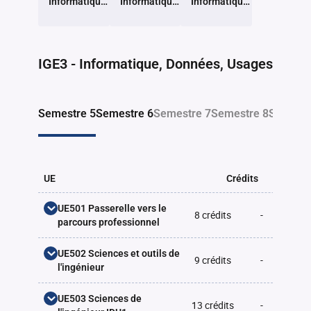
Informatique,
Informatique,
Informatique,
Données,
Données,
Données,
Usages
Usages
Usages
Retour à la liste des programmes
IGE3 - Informatique, Données, Usages
Semestre 5
Semestre 6
Semestre 7
Semestre 8
Semestr
UE
Crédits
CM
UE501 Passerelle vers le
8 crédits
-
-
parcours professionnel
Anglais S5 (LANG501_PACY
UE502 Sciences et outils de
Facultatif
-
-
9 crédits
-
-
)
l'ingénieur
Stage facultatif S5
-
-
-
-
Sport (SHES501_PACY )
(PROJ500_PACY)
Développement Durable
UE503 Sciences de
-
15h
13 crédits
-
-
(DDRS501_PACY)