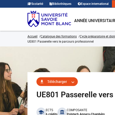
Scolarité
Bibliothèques
Espace international
ANNÉE UNIVERSITAI
Accueil
Catalogue des formations
Cycle préparatoire et dip
UE801 Passerelle vers le parcours professionnel
Télécharger
UE801 Passerelle vers 
benefits
ECTS
COMPOSANTE
6 crédits
Polytech Annecy-Chambéry