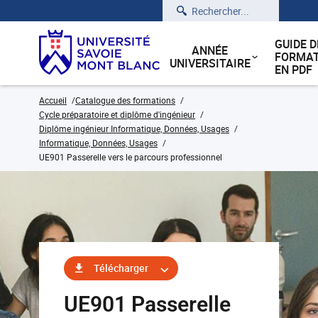
Rechercher
GUIDE D
ANNÉE
FORMAT
UNIVERSITAIRE
EN PDF
Accueil
Catalogue des formations
Cycle préparatoire et diplôme d'ingénieur
Diplôme ingénieur Informatique, Données, Usages
Informatique, Données, Usages
UE901 Passerelle vers le parcours professionnel
Télécharger
UE901 Passerelle