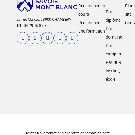
Rechercher un
Plan
Par
cours
site
27 rue Marcoz 73000 CHAMBÉRY
diplôme
Rechercher
Cont
Tél : 04 79 75 85 85
Par
une formation
domaine
Par
campus
Par UFR,
institut,
école
Toutes les informations sur l'offre de formation sont