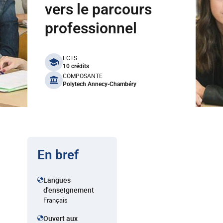
vers le parcours
professionnel
benefits
ECTS
10 crédits
COMPOSANTE
Polytech Annecy-Chambéry
En bref
Langues
d'enseignement
Français
Ouvert aux