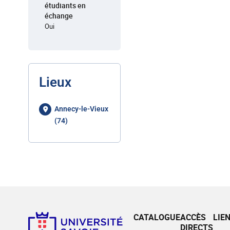
étudiants en
échange
Oui
Lieux
Annecy-le-Vieux
(74)
CATALOGUE
ACCÈS
LIE
DIRECTS