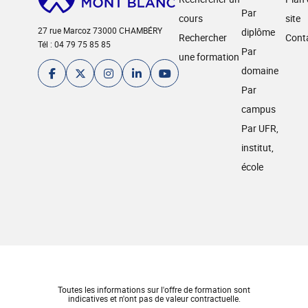
Par
cours
site
27 rue Marcoz 73000 CHAMBÉRY
diplôme
Rechercher
Cont
Tél : 04 79 75 85 85
Par
une formation
domaine
Par
campus
Par UFR,
institut,
école
Toutes les informations sur l'offre de formation sont
indicatives et n'ont pas de valeur contractuelle.