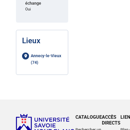
échange
Oui
Lieux
Annecy-le-Vieux
(74)
CATALOGUE
ACCÈS
LIE
DIRECTS
Rechercher un
Plan