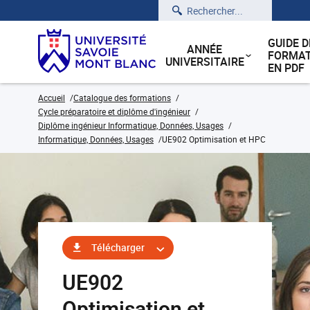
Rechercher
GUIDE D
ANNÉE
FORMAT
UNIVERSITAIRE
EN PDF
Accueil
Catalogue des formations
Cycle préparatoire et diplôme d'ingénieur
Diplôme ingénieur Informatique, Données, Usages
Informatique, Données, Usages
UE902 Optimisation et HPC
Télécharger
UE902
Optimisation et