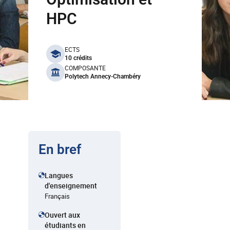
HPC
benefits
ECTS
10 crédits
COMPOSANTE
Polytech Annecy-Chambéry
En bref
Langues
d'enseignement
Français
Ouvert aux
étudiants en