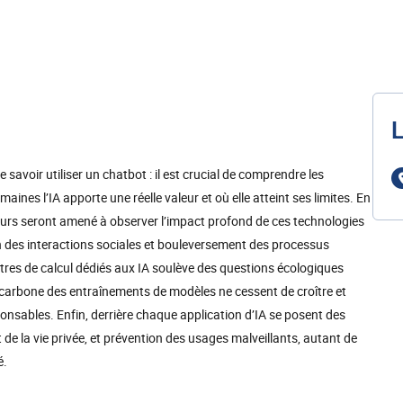
L
e savoir utiliser un chatbot : il est crucial de comprendre les
es l’IA apporte une réelle valeur et où elle atteint ses limites. En
nieurs seront amené à observer l’impact profond de ces technologies
on des interactions sociales et bouleversement des processus
ntres de calcul dédiés aux IA soulève des questions écologiques
carbone des entraînements de modèles ne cessent de croître et
onsables. Enfin, derrière chaque application d’IA se posent des
t de la vie privée, et prévention des usages malveillants, autant de
é.