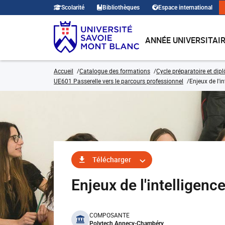
Scolarité
Bibliothèques
Espace international
ANNÉE UNIVERSITAI
Accueil
Catalogue des formations
Cycle préparatoire et dip
UE601 Passerelle vers le parcours professionnel
Enjeux de l'in
Télécharger
Enjeux de l'intelligen
benefits
COMPOSANTE
Polytech Annecy-Chambéry