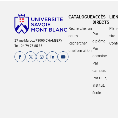
CATALOGUE
ACCÈS
LIE
DIRECTS
Rechercher un
Plan
Par
cours
site
27 rue Marcoz 73000 CHAMBÉRY
diplôme
Rechercher
Cont
Tél : 04 79 75 85 85
Par
une formation
domaine
Par
campus
Par UFR,
institut,
école