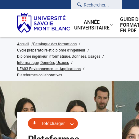
Rechercher
GUIDE D
ANNÉE
FORMAT
UNIVERSITAIRE
EN PDF
Accueil
Catalogue des formations
Cycle préparatoire et diplôme d'ingénieur
Diplôme ingénieur Informatique, Données, Usages
Informatique, Données, Usages
UE603 Environnement et Applications
Plateformes collaboratives
Télécharger