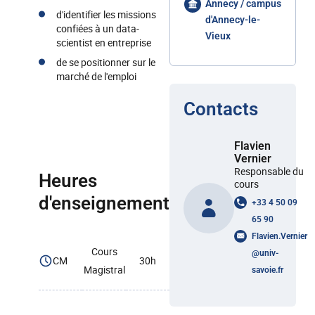
Annecy / campus
d'identifier les missions
d'Annecy-le-
confiées à un data-
Vieux
scientist en entreprise
de se positionner sur le
marché de l'emploi
Contacts
Flavien
Vernier
Responsable du
Heures
cours
d'enseignement
+33 4 50 09
65 90
Flavien.Vernier
Cours
@
univ-
CM
30h
Magistral
savoie.fr