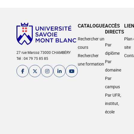
CATALOGUE
ACCÈS
LIE
DIRECTS
Rechercher un
Plan
Par
cours
site
27 rue Marcoz 73000 CHAMBÉRY
diplôme
Rechercher
Cont
Tél : 04 79 75 85 85
Par
une formation
domaine
Par
campus
Par UFR,
institut,
école