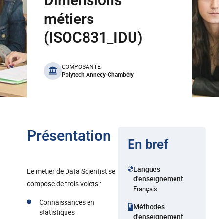
Dimensions
métiers
(ISOC831_IDU)
benefits
COMPOSANTE
Polytech Annecy-Chambéry
Présentation
En bref
Langues
Le métier de Data Scientist se
d'enseignement
compose de trois volets :
Français
Connaissances en
Méthodes
statistiques
d'enseignement