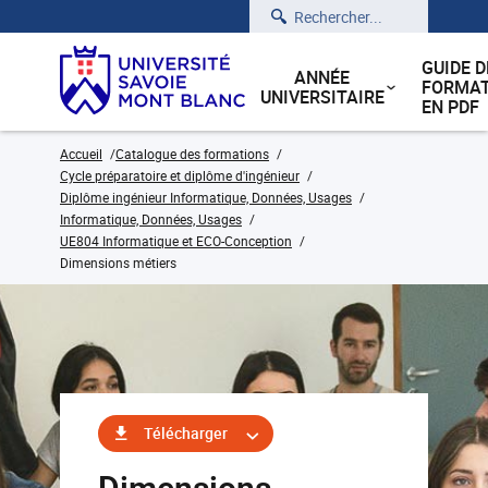
Rechercher
GUIDE D
ANNÉE
FORMAT
UNIVERSITAIRE
EN PDF
Accueil
Catalogue des formations
Cycle préparatoire et diplôme d'ingénieur
Diplôme ingénieur Informatique, Données, Usages
Informatique, Données, Usages
UE804 Informatique et ECO-Conception
Dimensions métiers
Télécharger