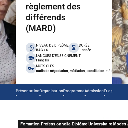
règlement des
différends
(MARD)
benefits
NIVEAU DE DIPLÔME
DURÉE
BAC +4
1 année
LANGUES D'ENSEIGNEMENT
Français
MOTS-CLÉS
+ 34 mots clé
outils de négociation, médiation, conciliation
Présentation
Organisation
Programme
Admission
Et après
Ré