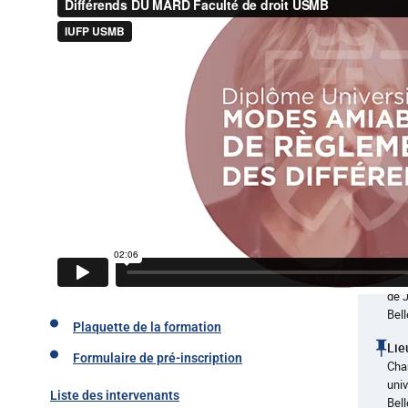
la
fo
Dip
Dipl
Ni
BA
Co
Facu
Ca
Cha
de 
Bel
Plaquette de la formation
Lie
Formulaire de pré-inscription
Cha
univ
Liste des intervenants
Bel