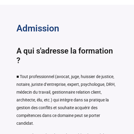
Médiation commerciale
-
(MODU42_MARD)
(MODU35_MARD)
Gestion des conflits en
-
-
Mise en pratique de l'ARA
entreprise (MODU72_MARD)
Médiation de la
-
7h
(MODU43_MARD)
-
consommation
Admission
Gestion des conflits en
Types de conflits, outils,
(MODU36_MARD)
-
-
7h
matière de construction
limites des outils
(MODU73_MARD)
(MODU72_MARDM1)
Médiation administrative
-
(MODU37_MARD)
A qui s'adresse la formation
Risques psychosociaux et
-
?
santé au travail
Médiation pénale
-
(MODU72_MARDM2)
(MODU38_MARD)
■ Tout professionnel (avocat, juge, huissier de justice,
Médiation collective ou
-
d’équipe
notaire, juriste d’entreprise, expert, psychologue, DRH,
(MODU72_MARDM3)
médecin du travail, gestionnaire relation client,
architecte, élu, etc.) qui intègre dans sa pratique la
gestion des conflits et souhaite acquérir des
compétences dans ce domaine peut se porter
candidat.