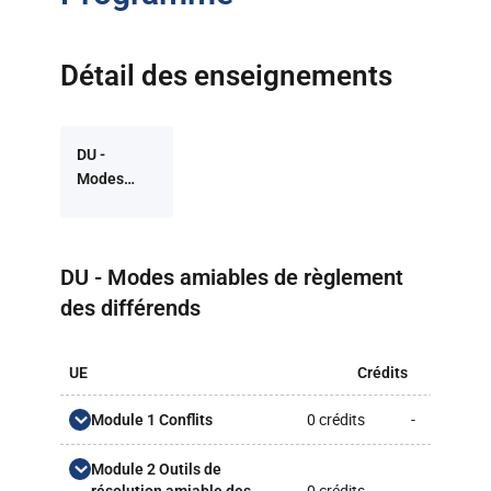
Détail des enseignements
DU -
Modes
amiables
de
règlement
Retour à la liste des programmes
DU - Modes amiables de règlement
des
différends
des différends
UE
Crédits
CM
0 crédits
-
-
Module 1 Conflits
Intégration et introduction
Module 2 Outils de
-
2h
aux MARD (MODU82_MARD)
0 crédits
-
-