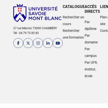
CATALOGUE
ACCÈS
LIE
DIRECTS
Rechercher un
Plan
Par
cours
site
27 rue Marcoz 73000 CHAMBÉRY
diplôme
Rechercher
Cont
Tél : 04 79 75 85 85
Par
une formation
domaine
Par
campus
Par UFR,
institut,
école