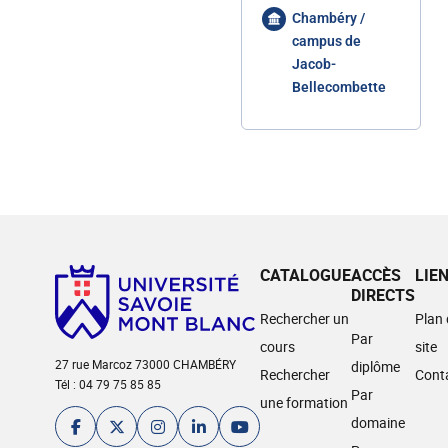
Chambéry /
campus de
Jacob-
Bellecombette
CATALOGUE
ACCÈS
LIE
DIRECTS
Rechercher un
Plan
Par
cours
site
27 rue Marcoz 73000 CHAMBÉRY
diplôme
Rechercher
Cont
Tél : 04 79 75 85 85
Par
une formation
domaine