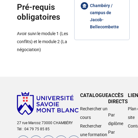
Pré-requis
Chambéry /
campus de
obligatoires
Jacob-
Bellecombette
Avoir suivi le module 1 (Les
conflits) et le module 2 (La
négociation)
CATALOGUE
ACCÈS
LIE
DIRECTS
Rechercher un
Plan
Par
cours
site
27 rue Marcoz 73000 CHAMBÉRY
diplôme
Rechercher
Cont
Tél : 04 79 75 85 85
Par
une formation