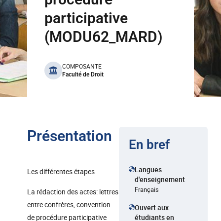
participative
(MODU62_MARD)
benefits
COMPOSANTE
Faculté de Droit
Présentation
En bref
Langues
Les différentes étapes
d'enseignement
Français
La rédaction des actes: lettres
entre confrères, convention
Ouvert aux
de procédure participative
étudiants en