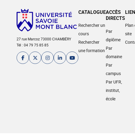
CATALOGUE
ACCÈS
LIE
DIRECTS
Rechercher un
Plan
Par
cours
site
27 rue Marcoz 73000 CHAMBÉRY
diplôme
Rechercher
Cont
Tél : 04 79 75 85 85
Par
une formation
domaine
Par
campus
Par UFR,
institut,
école