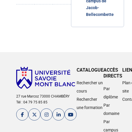
campus de
Jacob-
Bellecombette
CATALOGUE
ACCÈS
LIE
DIRECTS
Rechercher un
Plan
Par
cours
site
27 rue Marcoz 73000 CHAMBÉRY
diplôme
Rechercher
Cont
Tél : 04 79 75 85 85
Par
une formation
domaine
Par
campus