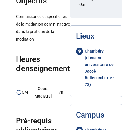
Objectifs
Oui
Connaissance et spécificités
de la médiation administrative
dans la pratique de la
Lieux
médiation
Chambéry
Heures
(domaine
universitaire de
d'enseignement
Jacob-
Bellecombette -
73)
Cours
CM
7h
Magistral
Campus
Pré-requis