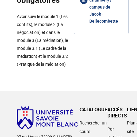
obligatoires
Chambéry /
campus de
Jacob-
Avoir suivi le module 1 (Les
Bellecombette
conflits), le module 2 (La
négociation) et dans le
module 3 (La médiation), le
module 3.1 (Le cadre de la
médiation) et le module 3.2
(Pratique de la médiation)
CATALOGUE
ACCÈS
LIE
DIRECTS
Rechercher un
Plan
Par
cours
site
27 rue Marcoz 73000 CHAMBÉRY