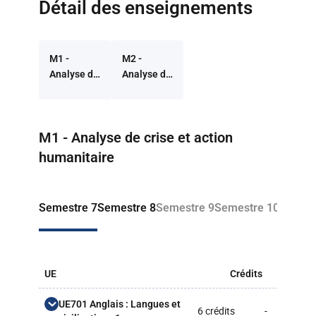
Détail des enseignements
M1 -
M2 -
Analyse de
Analyse de
crise et
crise et
action
action
humanitaire
humanitaire
Retour à la liste des programmes
M1 - Analyse de crise et action
humanitaire
Semestre 7
Semestre 8
Semestre 9
Semestre 10
UE
Crédits
CM
UE701 Anglais : Langues et
6 crédits
-
-