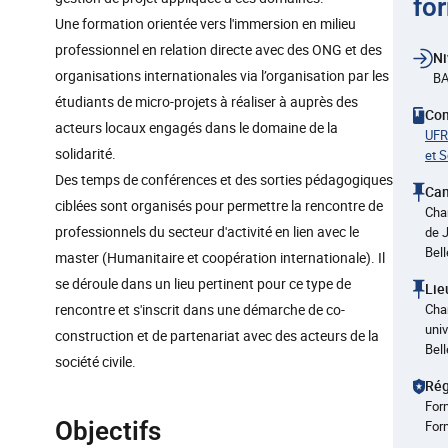
fo
Une formation orientée vers l'immersion en milieu
professionnel en relation directe avec des ONG et des
Ni
organisations internationales via l’organisation par les
BA
étudiants de micro-projets à réaliser à auprès des
Co
acteurs locaux engagés dans le domaine de la
UFR
solidarité.
et 
Des temps de conférences et des sorties pédagogiques
Ca
ciblées sont organisés pour permettre la rencontre de
Cha
professionnels du secteur d'activité en lien avec le
de 
Bel
master (Humanitaire et coopération internationale). Il
se déroule dans un lieu pertinent pour ce type de
Lie
rencontre et s'inscrit dans une démarche de co-
Cha
univ
construction et de partenariat avec des acteurs de la
Bel
société civile.
Rég
Form
Objectifs
For