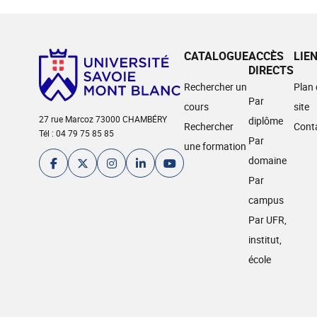
CATALOGUE
ACCÈS
LIE
DIRECTS
Rechercher un
Plan
Par
cours
site
27 rue Marcoz 73000 CHAMBÉRY
diplôme
Rechercher
Cont
Tél : 04 79 75 85 85
Par
une formation
domaine
Par
campus
Par UFR,
institut,
école