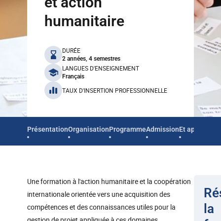
et action
humanitaire
benefits
DURÉE
2 années, 4 semestres
LANGUES D'ENSEIGNEMENT
Français
TAUX D'INSERTION PROFESSIONNELLE
Présentation
Organisation
Programme
Admission
Et après
Une formation à l'action humanitaire et la coopération
Ré
internationale orientée vers une acquisition des
la
compétences et des connaissances utiles pour la
gestion de projet appliquée à ces domaines.