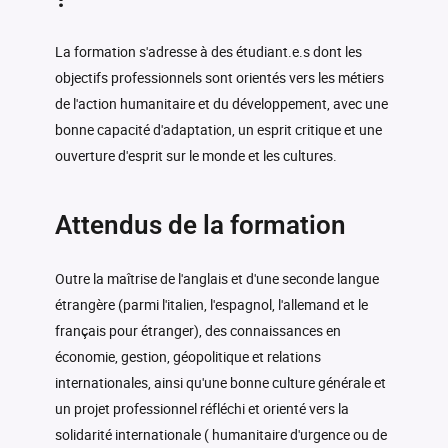
2 crédits
-
et expression appliquées 1
(ITAL701_LEA)
-
18h
Gestion budgétaire CM
(FRAN702_LEA)
Italien : Compréhension et
La formation s'adresse à des étudiant.e.s dont les
2 crédits
-
expression appliquées 1
objectifs professionnels sont orientés vers les métiers
(ITAL702_LEA)
de l'action humanitaire et du développement, avec une
bonne capacité d'adaptation, un esprit critique et une
ouverture d'esprit sur le monde et les cultures.
Attendus de la formation
Outre la maîtrise de l'anglais et d'une seconde langue
étrangère (parmi l'italien, l'espagnol, l'allemand et le
français pour étranger), des connaissances en
économie, gestion, géopolitique et relations
internationales, ainsi qu'une bonne culture générale et
un projet professionnel réfléchi et orienté vers la
solidarité internationale ( humanitaire d'urgence ou de