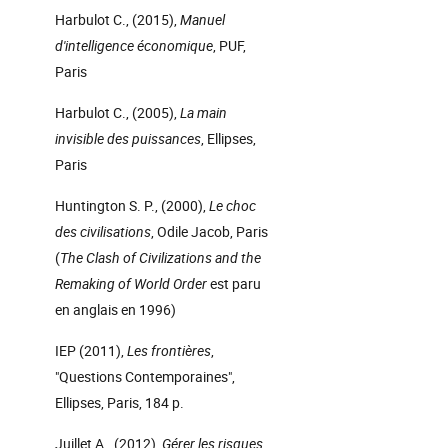
Harbulot C., (2015),
Manuel
d'intelligence économique
, PUF,
Paris
Harbulot C., (2005),
La main
invisible des puissances
, Ellipses,
Paris
Huntington S. P., (2000),
Le choc
des civilisations
, Odile Jacob, Paris
(
The Clash of Civilizations and the
Remaking of World Order
est paru
en anglais en 1996)
IEP (2011),
Les frontières
,
"Questions Contemporaines",
Ellipses, Paris, 184 p.
Juillet A., (2012),
Gérer les risques