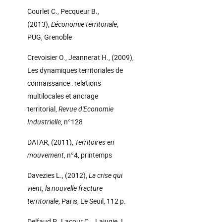
Courlet C., Pecqueur B.,
(2013),
L'économie territoriale
,
PUG, Grenoble
Crevoisier O., Jeannerat H., (2009),
Les dynamiques territoriales de
connaissance : relations
multilocales et ancrage
territorial,
Revue d'Economie
Industrielle
, n°128
DATAR, (2011),
Territoires en
mouvement
, n°4, printemps
Davezies L., (2012),
La crise qui
vient, la nouvelle fracture
territoriale
, Paris, Le Seuil, 112 p.
Delfaud P., Lacour C., Lajugie J.,