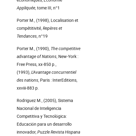
Appliquée
, tome III, n°1
Porter M., (1998), Localisation et
compétitivité,
Repères et
Tendances
, n°19
Porter M., (1990),
The competitive
advantage of Nations
, New-York :
Free Press, xx-850 p.,
(1993),
L'Avantage concurrentiel
des nations
, Paris : InterEditions,
xxviii-883 p.
Rodriguez M., (2005), Sistema
Nacional de Inteligencia
Competitiva y Tecnológica:
Educación para un desarrollo
innovador,
Puzzle Revista Hispana