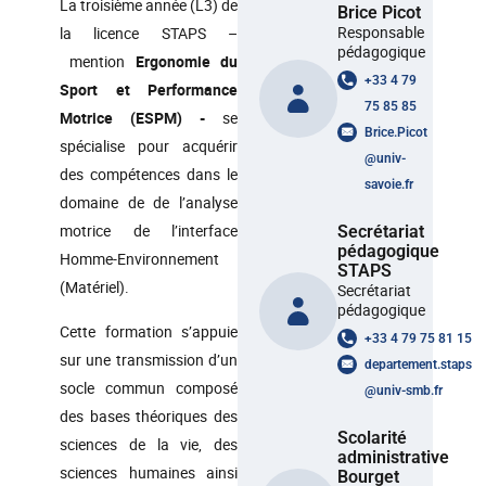
La troisième année (L3) de
Brice Picot
Responsable
la licence STAPS –
pédagogique
mention
Ergonomie du
+33 4 79
Sport et Performance
75 85 85
Motrice (ESPM) -
se
Brice.Picot
spécialise pour acquérir
@
univ-
des compétences dans le
savoie.fr
domaine de de l’analyse
motrice de l’interface
Secrétariat
pédagogique
Homme-Environnement
STAPS
(Matériel).
Secrétariat
pédagogique
Cette formation s’appuie
+33 4 79 75 81 15
sur une transmission d’un
departement.staps
socle commun composé
@
univ-smb.fr
des bases théoriques des
Scolarité
sciences de la vie, des
administrative
sciences humaines ainsi
Bourget