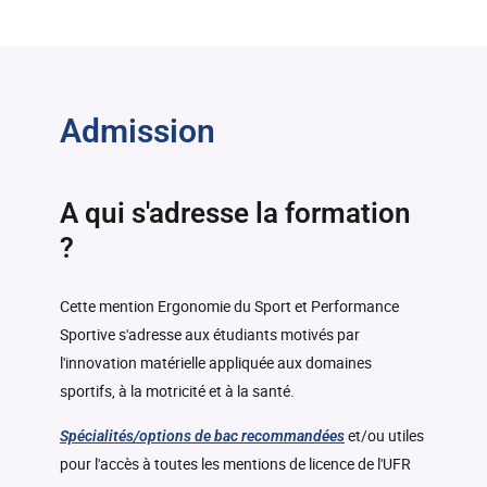
Préprofessionnalisation
-
3h
milieu de la recherche
Analyse fonctionnelle des
Cycle de conférence 5
-
6h
(PROF501_ESPM )
-
-
produits (ERGO503_ESPM)
(CONF501_SCEM)
Spécialités Sportives
-
-
niveau 5
Admission
Analyse et Montage Vidéo à
Au choix : 1 parmi 12
-
-
usage professionnel
(AVID501_STAPS)
Spécialité athlétisme
A qui s'adresse la formation
-
(ATHL501_SPEC)
?
Analyse et montage vidéo à
-
-
-
usage professionnel TD
Spécialité athlétisme TP
Spécialité aviron
-
(AVIR501_SPEC)
Cette mention Ergonomie du Sport et Performance
Analyse et montage vidéo à
-
-
-
usage professionnel TP
Spécialité avironTP
Spécialité badminton
Sportive s'adresse aux étudiants motivés par
-
(BADM501_SPEC)
l'innovation matérielle appliquée aux domaines
sportifs, à la motricité et à la santé.
Spécialité course
-
d'Orientation
et/ou utiles
Spécialités/options de bac recommandées
(ORIE501_SPEC)
pour l'accès à toutes les mentions de licence de l'UFR
Spécialité course
Spécialité danse