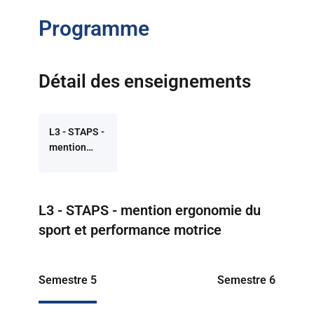
Programme
Détail des enseignements
L3 - STAPS -
mention
ergonomie
du sport et
performance
Retour à la liste des programmes
L3 - STAPS - mention ergonomie du
motrice
sport et performance motrice
Semestre 5
Semestre 6