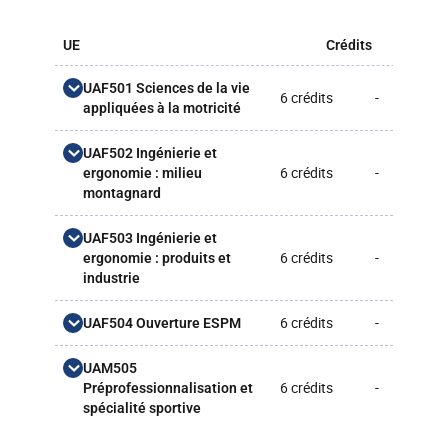
UE
Crédits
CM
UAF501 Sciences de la vie
6 crédits
-
-
appliquées à la motricité
Biomécanique musculaire
UAF502 Ingénierie et
-
-
(BIOM501_STAPS)
6 crédits
-
-
ergonomie : milieu
montagnard
Physiologie des publics
Biomécanique musculaire
-
13,5h
-
-
spécifiques
CM
Ingénierie et ergonomie des
UAF503 Ingénierie et
(PHYS501_STAPS)
-
-
activités verticales
6 crédits
-
-
ergonomie : produits et
Biomécanique musculaire
(TAPS502_ESPM)
industrie
-
-
TD
Physiologie des publics
-
16,5h
spécifiques CM
Ingénierie et ergonomie des
Ingénierie et ergonomie des
6 crédits
-
-
UAF504 Ouverture ESPM
Biomécanique musculaire
-
-
matériels roulants
-
-
-
-
activités nautiques
TP
Physiologie des publics
(TAPS503_ESPM)
-
-
(TAPS501_ESPM)
-
-
Anglais (ANGL501_STAPS)
UAM505
spécifiques TP
6 crédits
-
-
Préprofessionnalisation et
Interface homme-
Changement climatique :
spécialité sportive
-
3h
environnement en milieu
-
3h
impacts & solutions
industriel (ERGO502_ESPM)
(CLIM501_ESPM)