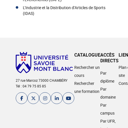
L’Industrie et la Distribution d’Articles de Sports
(IDAS)
CATALOGUE
ACCÈS
LIE
DIRECTS
Rechercher un
Plan
Par
cours
site
27 rue Marcoz 73000 CHAMBÉRY
diplôme
Rechercher
Cont
Tél : 04 79 75 85 85
Par
une formation
domaine
Par
campus
Par UFR,