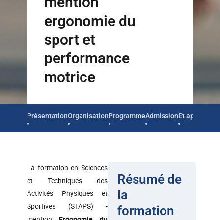
mention
ergonomie du
sport et
performance
motrice
Présentation
Organisation
Programme
Admission
Et après
La formation en Sciences
Résumé de
et Techniques des
la
Activités Physiques et
Sportives (STAPS) -
formation
mention
Ergonomie du