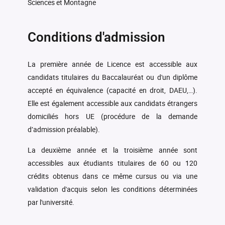
Sciences et Montagne
-
-
d'orientation TP
(DANS501_SPEC)
Spécialité escalade
-
Conditions d'admission
(ESCA501_SPEC)
-
Spécialité escalade TP
Spécialité football
-
La première année de Licence est accessible aux
(FOOT501_SPEC)
candidats titulaires du Baccalauréat ou d'un diplôme
Spécialité handball
accepté en équivalence (capacité en droit, DAEU,…).
-
(HAND501_SPEC)
Elle est également accessible aux candidats étrangers
domiciliés hors UE (procédure de la demande
-
Spécialité handball TP
Spécialité natation
-
(NATA501_SPEC)
d’admission préalable).
Spécialité ski Alpin
La deuxième année et la troisième année sont
-
(SKIA501_SPEC)
accessibles aux étudiants titulaires de 60 ou 120
crédits obtenus dans ce même cursus ou via une
-
Spécialité ski alpin TP
Spécialité endurance
-
validation d'acquis selon les conditions déterminées
outdoor (trail/ski nordique)
(SKIN501_SPEC)
par l'université.
Spécialité endurance
Spécialité volley-Ball
-