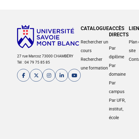
CATALOGUE
ACCÈS
LIE
DIRECTS
Rechercher un
Plan
Par
cours
site
27 rue Marcoz 73000 CHAMBÉRY
diplôme
Rechercher
Cont
Tél : 04 79 75 85 85
Par
une formation
domaine
Par
campus
Par UFR,
institut,
école