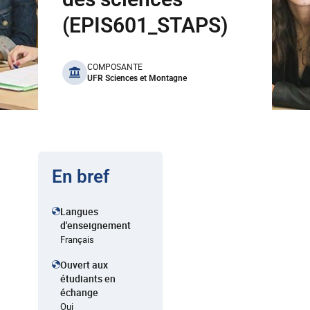
(EPIS601_STAPS)
benefits
COMPOSANTE
UFR Sciences et Montagne
En bref
Langues
d'enseignement
Français
Ouvert aux
étudiants en
échange
Oui