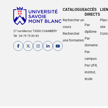
CATALOGUE
ACCÈS
LIE
DIRECTS
Rechercher un
Plan
Par
cours
site
27 rue Marcoz 73000 CHAMBÉRY
diplôme
Rechercher
Cont
Tél : 04 79 75 85 85
Par
une formation
domaine
Par
campus
Par UFR,
institut,
école