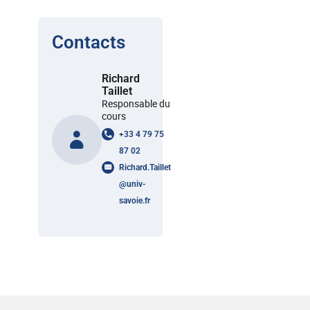
Contacts
Richard
Taillet
Responsable du
cours
+33 4 79 75
87 02
Richard.Taillet
@
univ-
savoie.fr