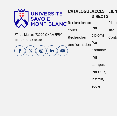
CATALOGUE
ACCÈS
LIE
DIRECTS
Rechercher un
Plan
Par
cours
site
27 rue Marcoz 73000 CHAMBÉRY
diplôme
Rechercher
Cont
Tél : 04 79 75 85 85
Par
une formation
domaine
Par
campus
Par UFR,
institut,
école