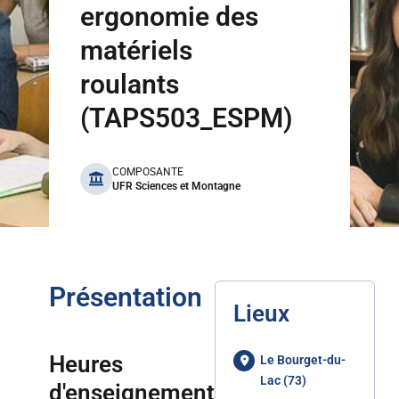
ergonomie des
matériels
roulants
(TAPS503_ESPM)
benefits
COMPOSANTE
UFR Sciences et Montagne
Présentation
Lieux
Heures
Le Bourget-du-
Lac (73)
d'enseignement