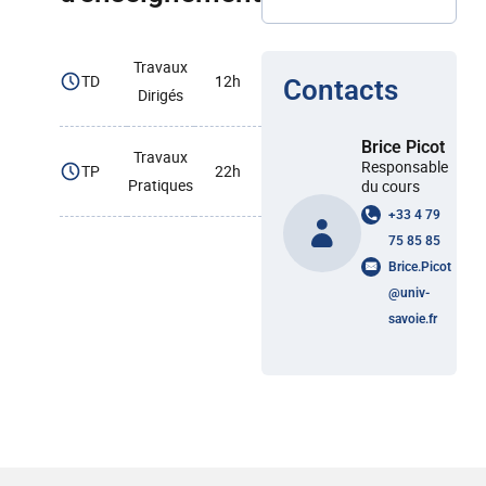
Travaux
TD
12h
Contacts
Dirigés
Brice Picot
Travaux
Responsable
TP
22h
Pratiques
du cours
+33 4 79
75 85 85
Brice.Picot
@
univ-
savoie.fr