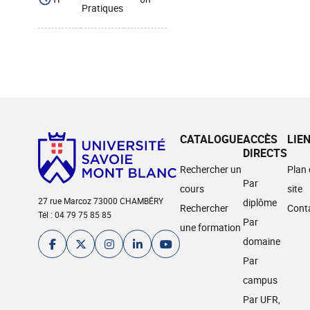
Pratiques
CATALOGUE
ACCÈS
LIE
DIRECTS
Rechercher un
Plan
Par
cours
site
27 rue Marcoz 73000 CHAMBÉRY
diplôme
Rechercher
Cont
Tél : 04 79 75 85 85
Par
une formation
domaine
Par
campus
Par UFR,