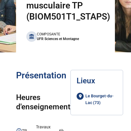
musculaire TP
(BIOM501T1_STAPS)
benefits
COMPOSANTE
UFR Sciences et Montagne
Présentation
Lieux
Heures
Le Bourget-du-
Lac (73)
d'enseignement
Travaux
TP
6h