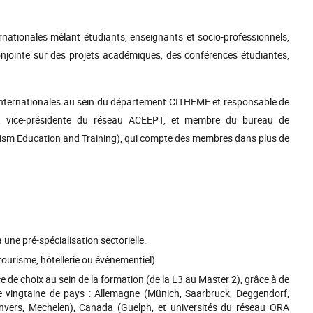
rnationales mêlant étudiants, enseignants et socio-professionnels,
jointe sur des projets académiques, des conférences étudiantes,
internationales au sein du département CITHEME et responsable de
s, vice-présidente du réseau ACEEPT, et membre du bureau de
rism Education and Training), qui compte des membres dans plus de
une pré-spécialisation sectorielle.
(tourisme, hôtellerie ou évènementiel)
de choix au sein de la formation (de la L3 au Master 2), grâce à de
e vingtaine de pays : Allemagne (Münich, Saarbruck, Deggendorf,
Anvers, Mechelen), Canada (Guelph, et universités du réseau ORA