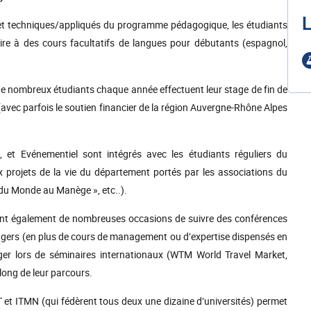
L
 et techniques/appliqués du programme pédagogique, les étudiants
ire à des cours facultatifs de langues pour débutants (espagnol,
 de nombreux étudiants chaque année effectuent leur stage de fin de
 (avec parfois le soutien financier de la région Auvergne-Rhône Alpes
e, et Evénementiel sont intégrés avec les étudiants réguliers du
 projets de la vie du département portés par les associations du
du Monde au Manège », etc..).
 ont également de nombreuses occasions de suivre des conférences
angers (en plus de cours de management ou d’expertise dispensés en
nger lors de séminaires internationaux (WTM World Travel Market,
 long de leur parcours.
et ITMN (qui fédèrent tous deux une dizaine d’universités) permet