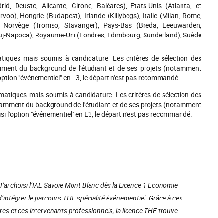
d, Deusto, Alicante, Girone, Baléares), Etats-Unis (Atlanta, et
rvoo), Hongrie (Budapest), Irlande (Killybegs), Italie (Milan, Rome,
a), Norvège (Tromso, Stavanger), Pays-Bas (Breda, Leeuwarden,
Cluj-Napoca), Royaume-Uni (Londres, Edimbourg, Sunderland), Suède
tiques mais soumis à candidature. Les critères de sélection des
mment du background de l'étudiant et de ses projets (notamment
'option "événementiel" en L3, le départ n'est pas recommandé.
ématiques mais soumis à candidature. Les critères de sélection des
otamment du background de l'étudiant et de ses projets (notamment
isi l'option "événementiel" en L3, le départ n'est pas recommandé.
J’ai choisi l’IAE Savoie Mont Blanc dès la Licence 1 Economie
 d’intégrer le parcours THE spécialité événementiel. Grâce à ces
res et ces intervenants professionnels, la licence THE trouve