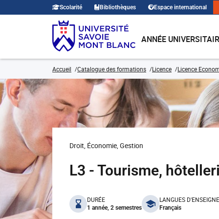
Scolarité
Bibliothèques
Espace international
ANNÉE UNIVERSITAI
Accueil
Catalogue des formations
Licence
Licence Economi
Droit, Économie, Gestion
L3 - Tourisme, hôtelle
benefits
DURÉE
LANGUES D'ENSEIGN
1 année, 2 semestres
Français