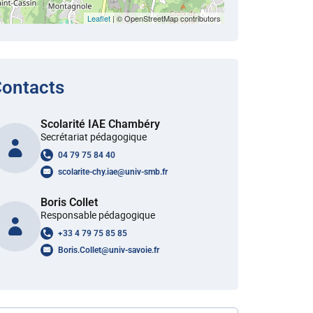
Leaflet
| © OpenStreetMap contributors
ontacts
Scolarité IAE Chambéry
Secrétariat pédagogique
04 79 75 84 40
scolarite-chy.iae
@
univ-smb.fr
Boris Collet
Responsable pédagogique
+33 4 79 75 85 85
Boris.Collet
@
univ-savoie.fr