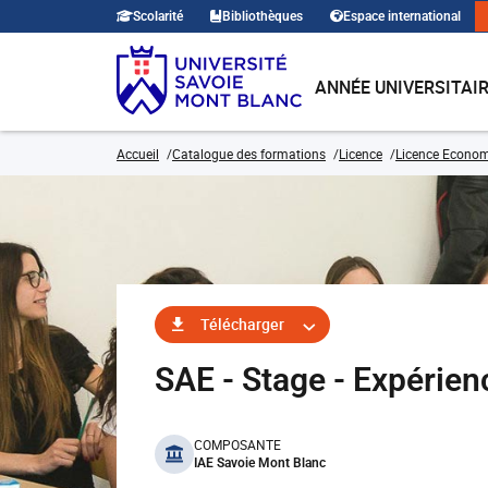
Scolarité
Bibliothèques
Espace international
ANNÉE UNIVERSITAI
Accueil
Catalogue des formations
Licence
Licence Economi
Télécharger
SAE - Stage - Expérie
benefits
COMPOSANTE
IAE Savoie Mont Blanc