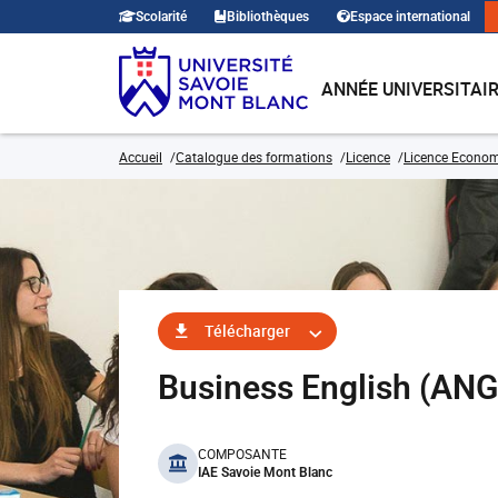
Scolarité
Bibliothèques
Espace international
ANNÉE UNIVERSITAI
Accueil
Catalogue des formations
Licence
Licence Economi
Télécharger
Business English (A
benefits
COMPOSANTE
IAE Savoie Mont Blanc