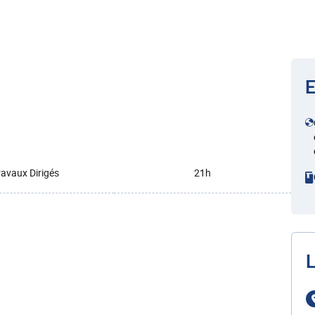
E
ravaux Dirigés
21h
L