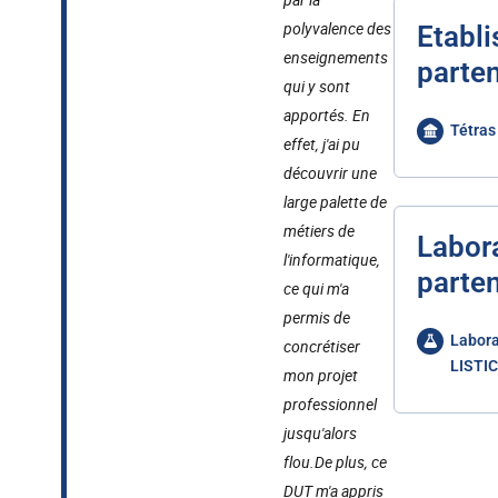
polyvalence des
Etabl
enseignements
parten
qui y sont
apportés. En
Tétras
effet, j'ai pu
découvrir une
large palette de
métiers de
Labor
l'informatique,
parten
ce qui m'a
permis de
Labora
concrétiser
LISTIC
mon projet
professionnel
jusqu'alors
flou.
De plus, ce
DUT m'a appris