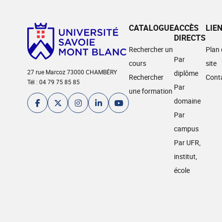
CATALOGUE
ACCÈS
LIE
DIRECTS
Rechercher un
Plan
Par
cours
site
27 rue Marcoz 73000 CHAMBÉRY
diplôme
Rechercher
Cont
Tél : 04 79 75 85 85
Par
une formation
domaine
Par
campus
Par UFR,
institut,
école