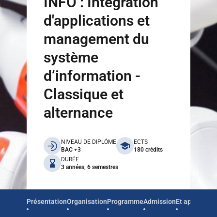
INFO : Intégration
d'applications et
management du
système
d’information -
Classique et
alternance
benefits
NIVEAU DE DIPLÔME
ECTS
BAC +3
180 crédits
DURÉE
3 années, 6 semestres
Présentation
Organisation
Programme
Admission
Et après