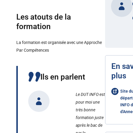
Les atouts de la
formation
La formation est organisée avec une Approche
Par Compétences
En sav
plus
Ils en parlent
Site d
Le DUT INFO est
dépar
pour moi une
INFO d
très bonne
d'Anne
formation juste
après le bac de
par la