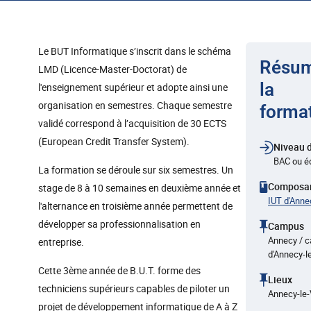
Le BUT Informatique s’inscrit dans le schéma
Résum
LMD (Licence-Master-Doctorat) de
la
l'enseignement supérieur et adopte ainsi une
organisation en semestres. Chaque semestre
forma
validé correspond à l’acquisition de 30 ECTS
(European Credit Transfer System).
Niveau d
BAC ou éq
La formation se déroule sur six semestres. Un
Composa
stage de 8 à 10 semaines en deuxième année et
IUT d'Anne
l'alternance en troisième année permettent de
développer sa professionnalisation en
Campus
Annecy / 
entreprise.
d'Annecy-l
Cette 3ème année de B.U.T. forme des
Lieux
techniciens supérieurs capables de piloter un
Annecy-le-
projet de développement informatique de A à Z