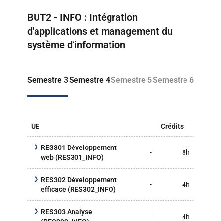
management
management
Retour à la liste des programmes
BUT2 - INFO : Intégration
du système
du système
d’information
d'information
d'applications et management du
- Alternance
système d’information
Semestre 3
Semestre 4
Semestre 5
Semestre 6
UE
Crédits
CM
RES301 Développement
-
8h
20
web (RES301_INFO)
RES302 Développement
-
4h
10
efficace (RES302_INFO)
RES303 Analyse
-
4h
10