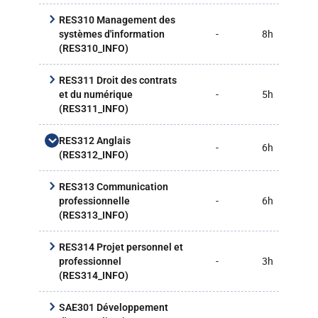
RES310 Management des
-
8h
20
systèmes d'information
(RES310_INFO)
RES311 Droit des contrats
-
5h
12
et du numérique
(RES311_INFO)
RES312 Anglais
-
6h
16
(RES312_INFO)
RES313 Communication
Facultatif
-
6h
15
professionnelle
Allemand TD
(RES313_INFO)
-
-
(ALLE101D1_IUTA)
RES314 Projet personnel et
Chinois TD
-
3h
8h
professionnel
-
-
(CHIN101D1_IUTA)
(RES314_INFO)
Espagnol TD
-
-
SAE301 Développement
(ESPA101D1_IUTA)