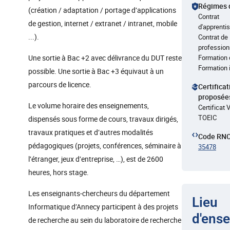
Régimes 
(création / adaptation / portage d’applications
Contrat
de gestion, internet / extranet / intranet, mobile
d'apprenti
...).
Contrat de
profession
Une sortie à Bac +2 avec délivrance du DUT reste
Formation 
Formation i
possible. Une sortie à Bac +3 équivaut à un
parcours de licence.
Certifica
proposée
Le volume horaire des enseignements,
Certificat V
TOEIC
dispensés sous forme de cours, travaux dirigés,
travaux pratiques et d’autres modalités
Code RN
pédagogiques (projets, conférences, séminaire à
35478
l’étranger, jeux d’entreprise, …), est de 2600
heures, hors stage.
Les enseignants-chercheurs du département
Lieu
Informatique d’Annecy participent à des projets
d'ens
de recherche au sein du laboratoire de recherche