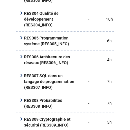
(RES303_INFO)
RES304 Qualité de
-
10h
25
développement
(RES304_INFO)
RES305 Programmation
-
6h
16
système (RES305_INFO)
RES306 Architecture des
-
4h
10
réseaux (RES306_INFO)
RES307 SQL dans un
-
7h
18
langage de programmation
(RES307_INFO)
RES308 Probabilités
-
7h
18
(RES308_INFO)
RES309 Cryptographie et
-
5h
12
sécurité (RES309_INFO)