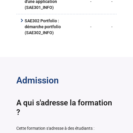
-
-
45
d'une application
(SAE301_INFO)
Italien TD
-
-
(ITAL101D1_IUTA)
SAE302 Portfolio :
-
-
2h
démarche portfolio
Japonais TD
-
-
(SAE302_INFO)
(JAPO101D1_IUTA)
Russe TD
-
-
(RUSS101D1_IUTA)
Admission
A qui s'adresse la formation
?
Cette formation s'adresse à des étudiants :