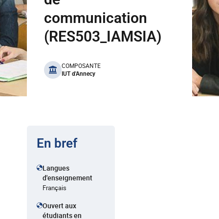
communication
(RES503_IAMSIA)
benefits
COMPOSANTE
IUT d'Annecy
En bref
Langues
d'enseignement
Français
Ouvert aux
étudiants en