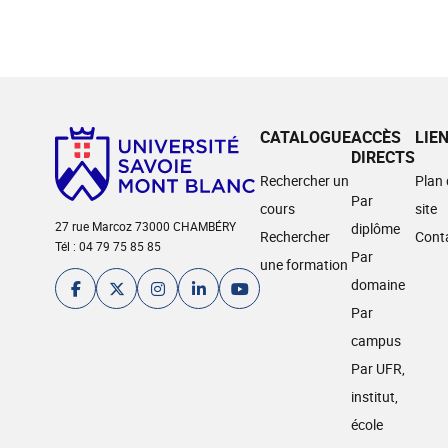
CATALOGUE
ACCÈS
LIE
DIRECTS
Rechercher un
Plan
Par
cours
site
27 rue Marcoz 73000 CHAMBÉRY
diplôme
Rechercher
Cont
Tél : 04 79 75 85 85
Par
une formation
domaine
Par
campus
Par UFR,
institut,
école