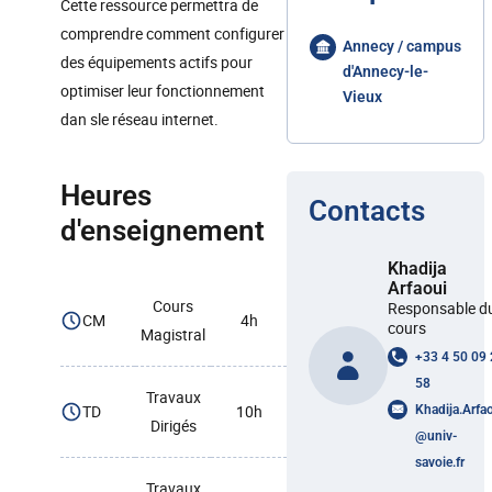
Cette ressource permettra de
comprendre comment configurer
Annecy / campus
des équipements actifs pour
d'Annecy-le-
optimiser leur fonctionnement
Vieux
dan sle réseau internet.
Heures
Contacts
d'enseignement
Khadija
Arfaoui
Cours
Responsable d
CM
4h
cours
Magistral
+33 4 50 09
58
Travaux
TD
10h
Khadija.Arfa
Dirigés
@
univ-
savoie.fr
Travaux