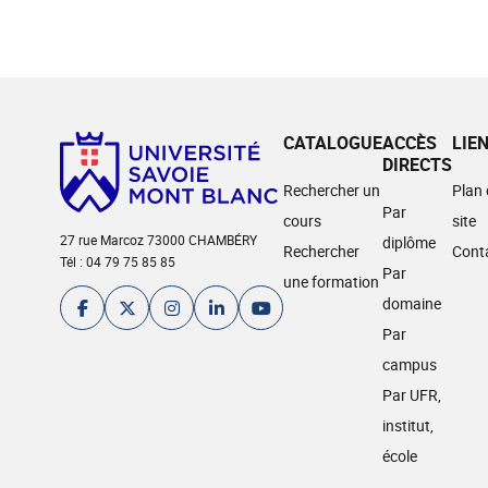
CATALOGUE
ACCÈS
LIE
DIRECTS
Rechercher un
Plan
Par
cours
site
27 rue Marcoz 73000 CHAMBÉRY
diplôme
Rechercher
Cont
Tél : 04 79 75 85 85
Par
une formation
domaine
Par
campus
Par UFR,
institut,
école