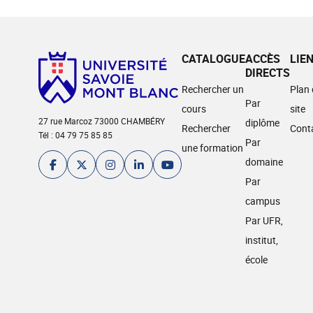
CATALOGUE
ACCÈS
LIE
DIRECTS
Rechercher un
Plan
Par
cours
site
27 rue Marcoz 73000 CHAMBÉRY
diplôme
Rechercher
Cont
Tél : 04 79 75 85 85
Par
une formation
domaine
Par
campus
Par UFR,
institut,
école