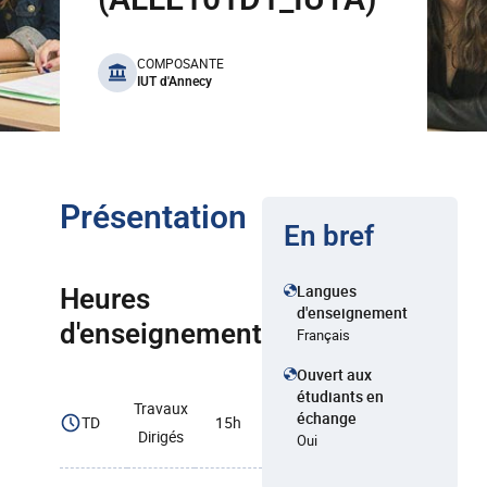
benefits
COMPOSANTE
IUT d'Annecy
Présentation
En bref
Langues
Heures
d'enseignement
d'enseignement
Français
Ouvert aux
étudiants en
Travaux
échange
TD
15h
Dirigés
Oui