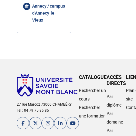
Annecy / campus
d'Annecy-le-
Vieux
CATALOGUE
ACCÈS
LIE
DIRECTS
Rechercher un
Plan
Par
cours
site
27 rue Marcoz 73000 CHAMBÉRY
diplôme
Rechercher
Cont
Tél : 04 79 75 85 85
Par
une formation
domaine
Par