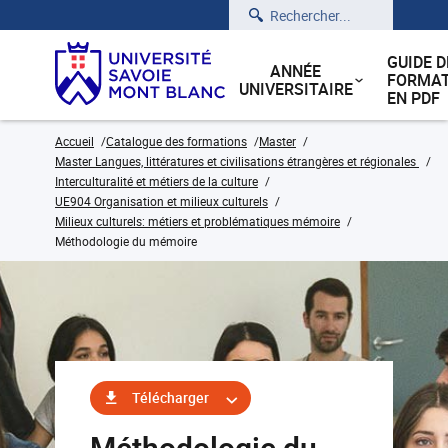
Rechercher
GUIDE D
ANNÉE
FORMAT
UNIVERSITAIRE
EN PDF
Accueil
Catalogue des formations
Master
Master Langues, littératures et civilisations étrangères et régionales
Interculturalité et métiers de la culture
UE904 Organisation et milieux culturels
Milieux culturels: métiers et problématiques mémoire
Méthodologie du mémoire
Télécharger