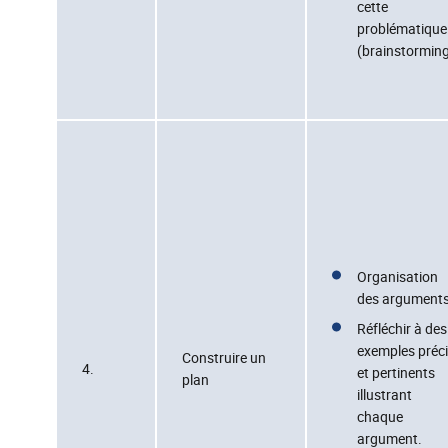
cette
problématique
(brainstormin
Organisation
des arguments
Réfléchir à des
exemples préc
Construire un
4.
et pertinents
plan
illustrant
chaque
argument.