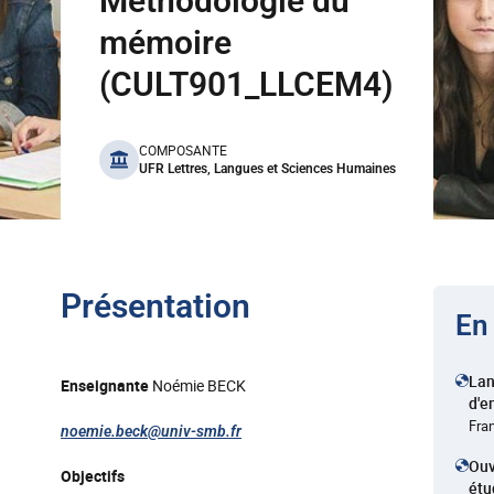
Méthodologie du
mémoire
(CULT901_LLCEM4)
benefits
COMPOSANTE
UFR Lettres, Langues et Sciences Humaines
Présentation
En
La
Enseignante
Noémie BECK
d'e
Fra
noemie.beck
@
univ-smb.fr
Ouv
Objectifs
étu