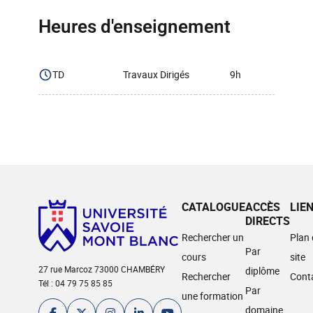
Heures d'enseignement
TD
Travaux Dirigés
9h
CATALOGUE
ACCÈS
LIE
DIRECTS
Rechercher un
Plan
Par
cours
site
27 rue Marcoz 73000 CHAMBÉRY
diplôme
Rechercher
Cont
Tél : 04 79 75 85 85
Par
une formation
domaine