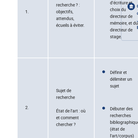
d’écriture et
recherche ? :
choix du
1.
objectifs,
directeur de
attendus,
mémoire, et du
écueils à éviter.
directeur de
stage.
Définir et
délimiter un
sujet
Sujet de
recherche
2.
Débuter des
État de l’art : où
recherches
et comment
bibliographiqu
chercher ?
(état de
l’art/corpus)