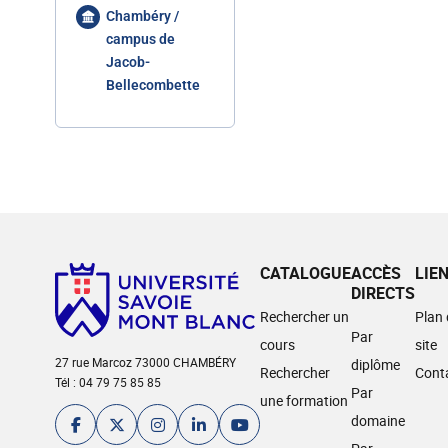
Chambéry /
campus de
Jacob-
Bellecombette
CATALOGUE
ACCÈS
LIE
DIRECTS
Rechercher un
Plan
Par
cours
site
27 rue Marcoz 73000 CHAMBÉRY
diplôme
Rechercher
Cont
Tél : 04 79 75 85 85
Par
une formation
domaine