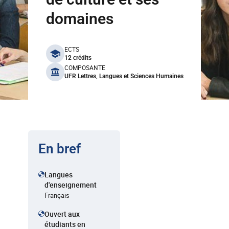
domaines
benefits
ECTS
12 crédits
COMPOSANTE
UFR Lettres, Langues et Sciences Humaines
En bref
Langues
d'enseignement
Français
Ouvert aux
étudiants en