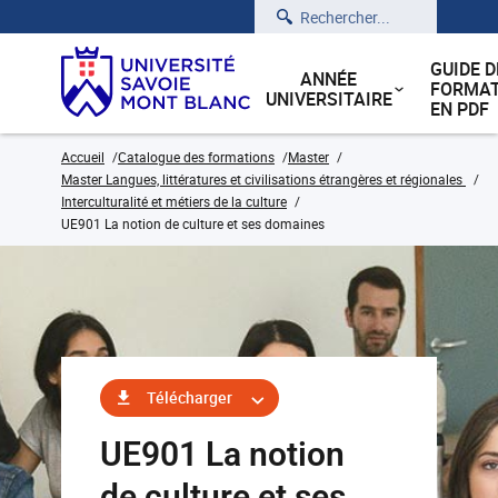
Rechercher
GUIDE D
ANNÉE
FORMAT
UNIVERSITAIRE
EN PDF
Accueil
Catalogue des formations
Master
Master Langues, littératures et civilisations étrangères et régionales
Interculturalité et métiers de la culture
UE901 La notion de culture et ses domaines
Télécharger
UE901 La notion
de culture et ses