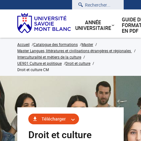
Rechercher
GUIDE D
ANNÉE
FORMAT
UNIVERSITAIRE
EN PDF
Accueil
Catalogue des formations
Master
Master Langues, littératures et civilisations étrangères et régionales
Interculturalité et métiers de la culture
UE901 Culture et politique
Droit et culture
Droit et culture CM
Télécharger
Droit et culture