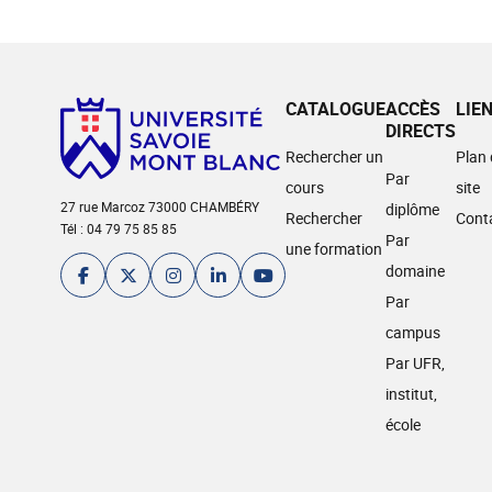
CATALOGUE
ACCÈS
LIE
DIRECTS
Rechercher un
Plan
Par
cours
site
27 rue Marcoz 73000 CHAMBÉRY
diplôme
Rechercher
Cont
Tél : 04 79 75 85 85
Par
une formation
domaine
Par
campus
Par UFR,
institut,
école