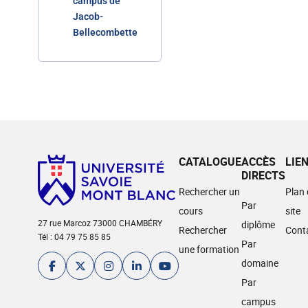
campus de
Jacob-
Bellecombette
CATALOGUE
ACCÈS
LIE
DIRECTS
Rechercher un
Plan
Par
cours
site
27 rue Marcoz 73000 CHAMBÉRY
diplôme
Rechercher
Cont
Tél : 04 79 75 85 85
Par
une formation
domaine
Par
campus