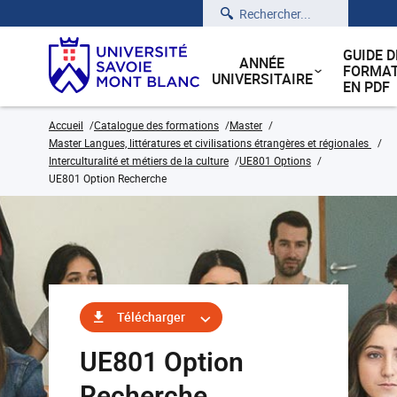
Rechercher
GUIDE D
ANNÉE
FORMAT
UNIVERSITAIRE
EN PDF
Accueil
Catalogue des formations
Master
Master Langues, littératures et civilisations étrangères et régionales
Interculturalité et métiers de la culture
UE801 Options
UE801 Option Recherche
Télécharger
UE801 Option
Recherche