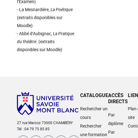
l’Examen)
- La Mesnardière,
La Poétique
(extraits disponibles sur
Moodle)
- Abbé d’Aubignac,
La Pratique
du théâtre
. (extraits
disponibles sur Moodle)
CATALOGUE
ACCÈS
LIE
DIRECTS
Rechercher un
Plan
Par
cours
site
27 rue Marcoz 73000 CHAMBÉRY
diplôme
Rechercher
Cont
Tél : 04 79 75 85 85
Par
une formation