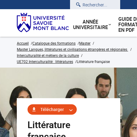
Rechercher
GUIDE D
ANNÉE
FORMAT
UNIVERSITAIRE
EN PDF
Accueil
Catalogue des formations
Master
Master Langues, littératures et civilisations étrangères et régionales
Interculturalité et métiers de la culture
UE702 Interculturalité : littératures
Littérature française
Télécharger
Littérature
française