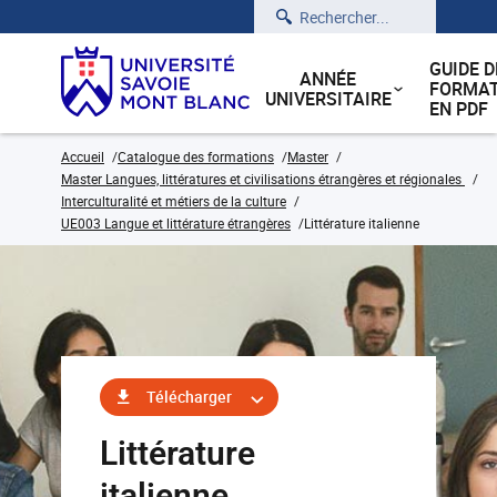
Rechercher
GUIDE D
ANNÉE
FORMAT
UNIVERSITAIRE
EN PDF
Accueil
Catalogue des formations
Master
Master Langues, littératures et civilisations étrangères et régionales
Interculturalité et métiers de la culture
UE003 Langue et littérature étrangères
Littérature italienne
Télécharger
Littérature
italienne