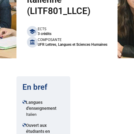
(LITF801_LLCE)
benefits
ECTS
3 crédits
COMPOSANTE
UFR Lettres, Langues et Sciences Humaines
En bref
Langues
d'enseignement
Italien
Ouvert aux
étudiants en