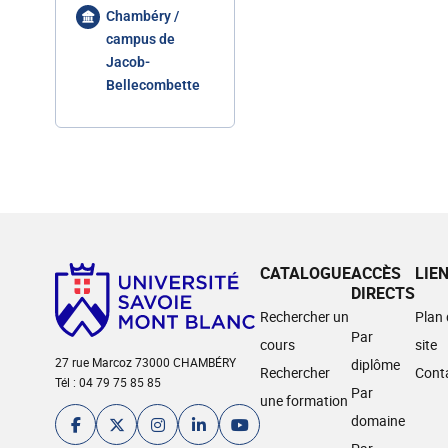
Chambéry /
campus de
Jacob-
Bellecombette
CATALOGUE
ACCÈS
LIE
DIRECTS
Rechercher un
Plan
Par
cours
site
27 rue Marcoz 73000 CHAMBÉRY
diplôme
Rechercher
Cont
Tél : 04 79 75 85 85
Par
une formation
domaine