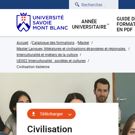
Rechercher
GUIDE D
ANNÉE
FORMAT
UNIVERSITAIRE
EN PDF
Accueil
Catalogue des formations
Master
Master Langues, littératures et civilisations étrangères et régionales
Interculturalité et métiers de la culture
UE002 Interculturalité : sociétés et cultures
Civilisation italienne
Télécharger
Civilisation