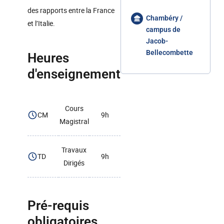
des rapports entre la France
Chambéry /
et l’Italie.
campus de
Jacob-
Bellecombette
Heures
d'enseignement
Cours
CM
9h
Magistral
Travaux
TD
9h
Dirigés
Pré-requis
obligatoires