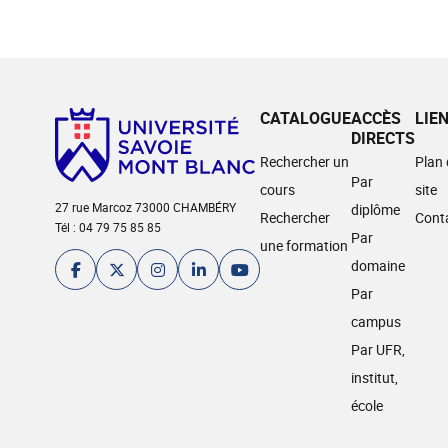
CATALOGUE
ACCÈS
LIE
DIRECTS
Rechercher un
Plan
Par
cours
site
27 rue Marcoz 73000 CHAMBÉRY
diplôme
Rechercher
Cont
Tél : 04 79 75 85 85
Par
une formation
domaine
Par
campus
Par UFR,
institut,
école