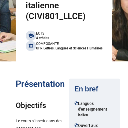
italienne
(CIVI801_LLCE)
benefits
ECTS
4 crédits
COMPOSANTE
UFR Lettres, Langues et Sciences Humaines
Présentation
En bref
Langues
Objectifs
d'enseignement
Italien
Le cours s’inscrit dans des
Ouvert aux