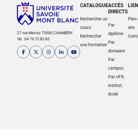
CATALOGUE
ACCÈS
LIE
DIRECTS
Rechercher un
Plan
Par
cours
site
27 rue Marcoz 73000 CHAMBÉRY
diplôme
Rechercher
Cont
Tél : 04 79 75 85 85
Par
une formation
domaine
Par
campus
Par UFR,
institut,
école