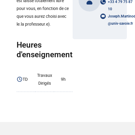
est laissé totalement libre
+33 4 79 75 87
pour vous, en fonction de ce
10
que vous aurez choisi avec
Joseph.Martino
le.la professeur.e).
@
univ-savoie.fr
Heures
d'enseignement
Travaux
TD
9h
Dirigés