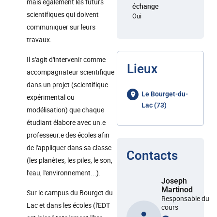
mais également les futurs
échange
scientifiques qui doivent
Oui
communiquer sur leurs
travaux.
Il s'agit d'intervenir comme
Lieux
accompagnateur scientifique
dans un projet (scientifique
Le Bourget-du-
expérimental ou
Lac (73)
modélisation) que chaque
étudiant élabore avec un.e
professeur.e des écoles afin
de l'appliquer dans sa classe
Contacts
(les planètes, les piles, le son,
l'eau, l'environnement...).
Joseph
Martinod
Sur le campus du Bourget du
Responsable du
Lac et dans les écoles (l'EDT
cours