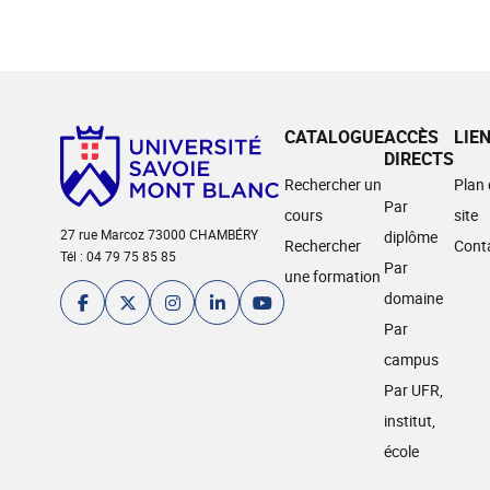
CATALOGUE
ACCÈS
LIE
DIRECTS
Rechercher un
Plan
Par
cours
site
27 rue Marcoz 73000 CHAMBÉRY
diplôme
Rechercher
Cont
Tél : 04 79 75 85 85
Par
une formation
domaine
Par
campus
Par UFR,
institut,
école