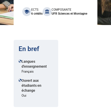
benefits
ECTS
COMPOSANTE
6 crédits
UFR Sciences et Montagne
En bref
Langues
d'enseignement
Français
Ouvert aux
étudiants en
échange
Oui