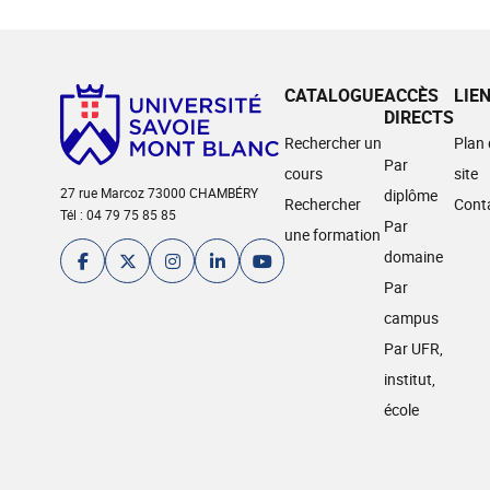
CATALOGUE
ACCÈS
LIE
DIRECTS
Rechercher un
Plan
Par
cours
site
27 rue Marcoz 73000 CHAMBÉRY
diplôme
Rechercher
Cont
Tél : 04 79 75 85 85
Par
une formation
domaine
Par
campus
Par UFR,
institut,
école