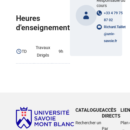
Responsable du
cours
+33 4 79 75
Heures
87 02
d'enseignement
Richard.Taillet
@
univ-
savoie.fr
Travaux
TD
9h
Dirigés
CATALOGUE
ACCÈS
LIE
DIRECTS
Rechercher un
Plan
Par