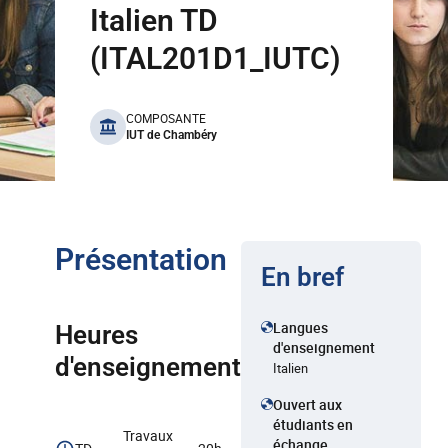
Italien TD
(ITAL201D1_IUTC)
benefits
COMPOSANTE
IUT de Chambéry
Présentation
En bref
Langues
Heures
d'enseignement
d'enseignement
Italien
Ouvert aux
étudiants en
Travaux
échange