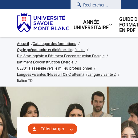
Rechercher
GUIDE D
ANNÉE
FORMAT
UNIVERSITAIRE
EN PDF
Accueil
Catalogue des formations
Cycle préparatoire et diplôme d'ingénieur
Diplôme ingénieur Bâtiment Écoconstruction Énergie
Bâtiment Écoconstruction Énergie
UE801 Passerelle vers le milieu professionnel
Langues vivantes (Niveau TOEIC atteint)
Langue vivante 2
Italien TD
Télécharger