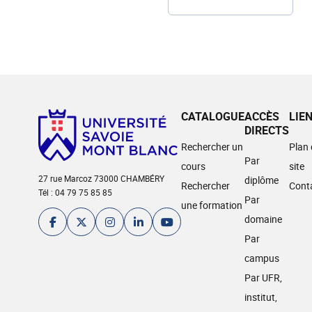
CATALOGUE
ACCÈS
LIE
DIRECTS
Rechercher un
Plan
Par
cours
site
27 rue Marcoz 73000 CHAMBÉRY
diplôme
Rechercher
Cont
Tél : 04 79 75 85 85
Par
une formation
domaine
Par
campus
Par UFR,
institut,