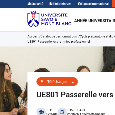
Scolarité
Bibliothèques
Espace international
ANNÉE UNIVERSITAI
Accueil
Catalogue des formations
Cycle préparatoire et dip
UE801 Passerelle vers le milieu professionnel
Télécharger
UE801 Passerelle vers 
benefits
ECTS
COMPOSANTE
6 crédits
Polytech Annecy-Chambéry