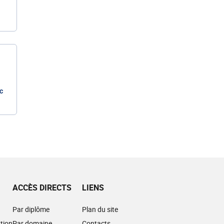
c
ACCÈS DIRECTS
LIENS
Par diplôme
Plan du site
tion
Par domaine
Contacts