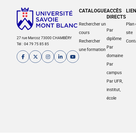
CATALOGUE
ACCÈS
LIE
DIRECTS
Rechercher un
Plan
Par
cours
site
27 rue Marcoz 73000 CHAMBÉRY
diplôme
Rechercher
Cont
Tél : 04 79 75 85 85
Par
une formation
domaine
Par
campus
Par UFR,
institut,
école