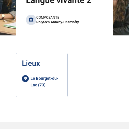
Langue vivante 2
benefits
COMPOSANTE
Polytech Annecy-Chambéry
Lieux
Le Bourget-du-
Lac (73)