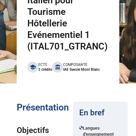
Italien pour
Tourisme
Hôtellerie
Evénementiel 1
(ITAL701_GTRANC)
benefits
ECTS
COMPOSANTE
2 crédits
IAE Savoie Mont Blanc
Présentation
En bref
Langues
Objectifs
d'enseignement