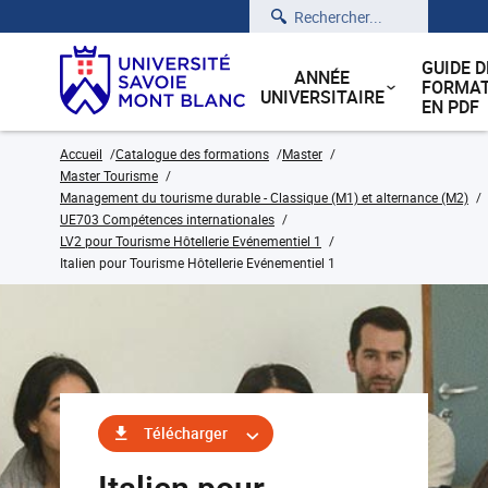
Rechercher
GUIDE D
ANNÉE
FORMAT
UNIVERSITAIRE
EN PDF
Accueil
Catalogue des formations
Master
Master Tourisme
Management du tourisme durable - Classique (M1) et alternance (M2)
UE703 Compétences internationales
LV2 pour Tourisme Hôtellerie Evénementiel 1
Italien pour Tourisme Hôtellerie Evénementiel 1
Télécharger