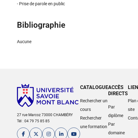
- Prise de parole en public
Bibliographie
Aucune
CATALOGUE
ACCÈS
LIE
DIRECTS
Rechercher un
Plan
Par
cours
site
27 rue Marcoz 73000 CHAMBÉRY
diplôme
Rechercher
Cont
Tél : 04 79 75 85 85
Par
une formation
domaine