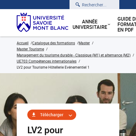
Rechercher
GUIDE D
ANNÉE
FORMAT
UNIVERSITAIRE
EN PDF
Accueil
Catalogue des formations
Master
Master Tourisme
Management du tourisme durable - Classique (M1) et alternance (M2)
UE703 Compétences internationales
LV2 pour Tourisme Hôtellerie Evénementiel 1
Télécharger
LV2 pour