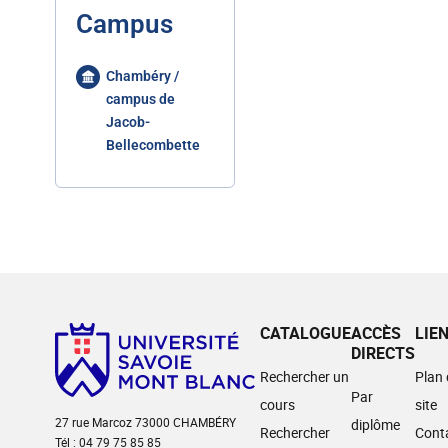
Campus
Chambéry /
campus de
Jacob-
Bellecombette
CATALOGUE
ACCÈS
LIE
DIRECTS
Rechercher un
Plan
Par
cours
site
27 rue Marcoz 73000 CHAMBÉRY
diplôme
Rechercher
Cont
Tél : 04 79 75 85 85