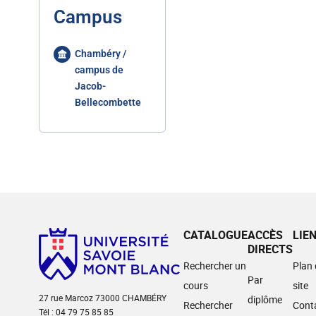
Campus
Chambéry /
campus de
Jacob-
Bellecombette
CATALOGUE
ACCÈS
LIE
DIRECTS
Rechercher un
Plan
Par
cours
site
27 rue Marcoz 73000 CHAMBÉRY
diplôme
Rechercher
Cont
Tél : 04 79 75 85 85